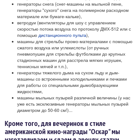
генераторы снега (снег-машины на мыльной пене,
генераторы "сухого" снега на полимерном расходном
материале или бумаге-кальке),
ветродуи (вентиляторы для шоу с управлением
скоростью потока воздуха по протоколу ДМХ-512 или с
помощью
дистанционного пульта
),
машины для стрельбы промо-материалами с помощью
сжатого воздуха или углекислоты (от ручных
пневмопушек для стрельбы футболками до крупных
стадионных машин для расстрела мягких игрушек,
теннисных мячей и т.п.),
генераторы тяжелого дыма на сухом льду и дым-
машины со встроенными холодильниками и печками
для работы со специальными дымобразующими
жидкостями,
машины мыльных пузырей различной величины (у нас
уже есть эксклюзивные генераторы мыльных пузырей
диаметром до 50-60 см!)...
Кроме того, для вечеринок в стиле
американской кино-награды "Оскар" мы
изготавливаем и сдаем в аренду статуи