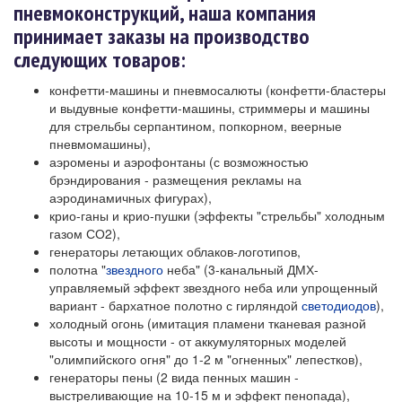
пневмоконструкций, наша компания
принимает заказы на производство
следующих товаров:
конфетти-машины и пневмосалюты (конфетти-бластеры
и выдувные конфетти-машины, стриммеры и машины
для стрельбы серпантином, попкорном, веерные
пневмомашины),
аэромены и аэрофонтаны (с возможностью
брэндирования - размещения рекламы на
аэродинамичных фигурах),
крио-ганы и крио-пушки (эффекты "стрельбы" холодным
газом СО2),
генераторы летающих облаков-логотипов,
полотна "
звездного
неба" (3-канальный ДМХ-
управляемый эффект звездного неба или упрощенный
вариант - бархатное полотно с гирляндой
светодиодов
),
холодный огонь (имитация пламени тканевая разной
высоты и мощности - от аккумуляторных моделей
"олимпийского огня" до 1-2 м "огненных" лепестков),
генераторы пены (2 вида пенных машин -
выстреливающие на 10-15 м и эффект пенопада),