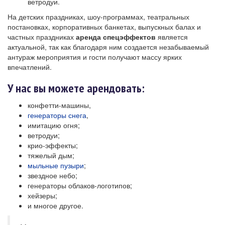
ветродуи.
На детских праздниках, шоу-программах, театральных
постановках, корпоративных банкетах, выпускных балах и
частных праздниках
аренда спецэффектов
является
актуальной, так как благодаря ним создается незабываемый
антураж мероприятия и гости получают массу ярких
впечатлений.
У нас вы можете арендовать:
конфетти-машины,
генераторы снега
,
имитацию огня;
ветродуи;
крио-эффекты;
тяжелый дым;
мыльные пузыри
;
звездное небо;
генераторы облаков-логотипов;
хейзеры;
и многое другое.