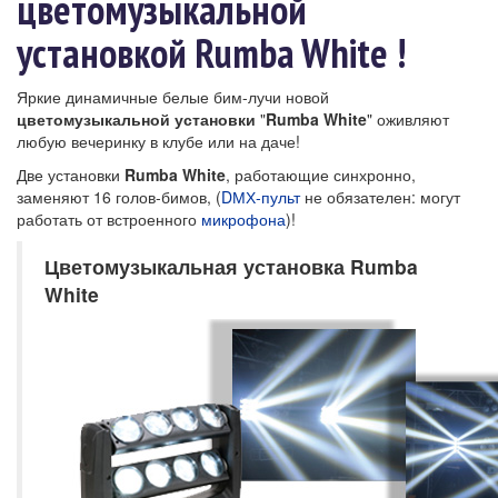
цветомузыкальной
установкой Rumba White !
Яркие динамичные белые бим-лучи новой
цветомузыкальной установки
"
Rumba White
" оживляют
любую вечеринку в клубе или на даче!
Две установки
Rumba White
, работающие синхронно,
заменяют 16 голов-бимов, (
DМХ-пульт
не обязателен: могут
работать от встроенного
микрофона
)!
Цветомузыкальная установка Rumba
White