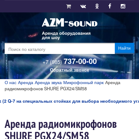
Найти
737-00-00
+7 (985)
Обратный звонок
О нас
Аренда
Аренда звука
Микрофонный парк
Аренда
радиомикрофонов SHURE PGX24/SM58
2 Q-7 на специальных стойках для выбора необходимого угла з
Аренда радиомикрофонов
SHURE PGX24/SM58