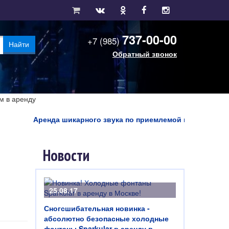
737-00-00
+7 (985)
Найти
Обратный звонок
м в аренду
Аренда шикарного звука по приемлемой цене! Комплект 
Новости
25.08.17
Сногсшибательная новинка -
абсолютно безопасные холодные
фонтаны Sparkular в аренду в