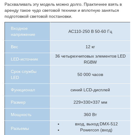
Расхваливать эту модель можно долго. Практичнее взять в
аренду такое чудо световой техники и вплотную заняться
подготовкой световой постановки.
Входное
AC110-250 В 50-60 Гц
напряжение
Вес
12 кг
36 четырехчиповых элементов LED
LED-источник
RGBW
Срок службы
50 000 часов
LED
Функционал
синий LCD-дисплей
Размер
229×330×337 мм
Мощность
360 Вт
вход, выход:DMX-512
Разъемы
Powercon (вход)