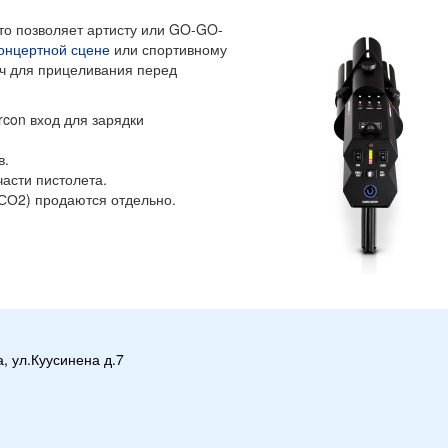
то позволяет артисту или GO-GO-
онцертной сцене
или спортивному
ч для прицеливания перед
con вход для зарядки
в.
части пистолета.
СО2) продаются отдельно.
а, ул.Куусинена д.7