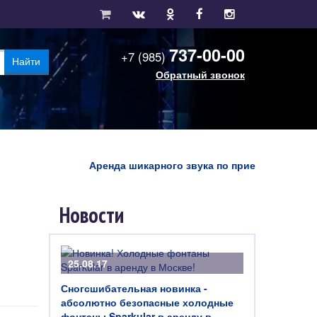
737-00-00
+7 (985)
Найти
Обратный звонок
Аренда шикарного звука по приемлемой цене! Ко
Новости
25.08.17
Сногсшибательная новинка -
абсолютно безопасные холодные
фонтаны Sparkular в аренду в